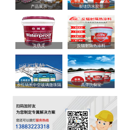
产品展示
裂缝防水胶带
克锈灵
反辐射隔热涂料
水性纳米中空玻璃微珠隔
高弹抗裂宝
热涂料