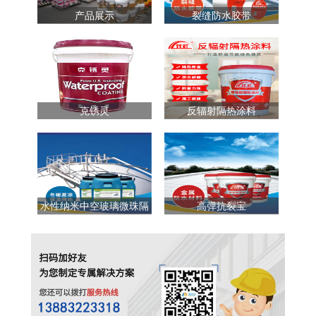
产品展示
裂缝防水胶带
克锈灵
反辐射隔热涂料
水性纳米中空玻璃微珠隔
高弹抗裂宝
热涂料